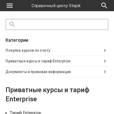
menu
search
Справочный центр Stepik
search
close
Категории
chevron_right
Покупка курсов по счету
chevron_right
Приватные курсы и тариф Enterprise
chevron_right
Документы и правовая информация
Приватные курсы и тариф
Enterprise
Тариф Enterprise