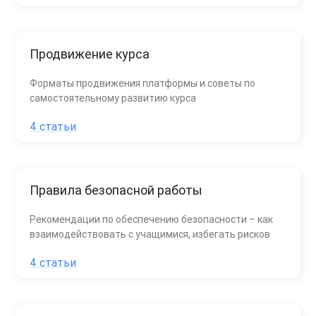
Продвижение курса
Форматы продвижения платформы и советы по
самостоятельному развитию курса​
4 статьи
Правила безопасной работы
​Рекомендации по обеспечению безопасности – как
взаимодействовать с учащимися, избегать рисков
4 статьи